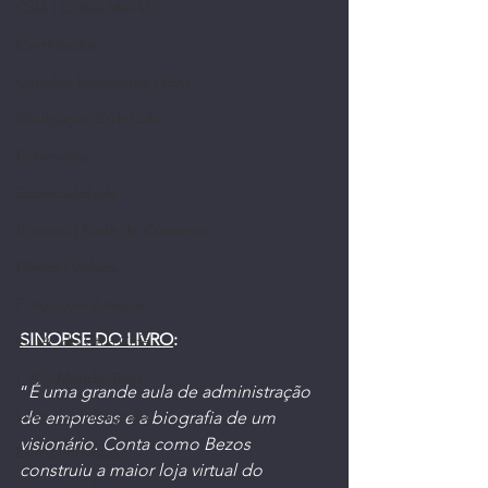
Café | Coffee World
Certificados
Cidades Resilientes | ESG
Divulgação Ctrl+Café
Entrevistas
Espiritualidade
Eventos | Roda de Conversa
Filmes | Vídeos
Fotos com Amigos
SINOPSE DO LIVRO
:
G.I.A. do Ctrl+Café
I. A. | Mundo Tech
“
É uma grande aula de administração 
Lives, no Instagram
de empresas e a biografia de um 
visionário. Conta como Bezos 
Livros | Revistas
construiu a maior loja virtual do 