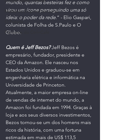
Longevidade | Saúde
mundo, quantas besteiras fez e como 
virou um ícone perseguindo uma só 
Mulheres Empreendedoras
ideia: o poder da rede
.” - Elio Gaspari, 
O Futuro
colunista de Folha de S.Paulo e O 
Globo.
Parceiros do Ctrl+Café
Quem é Jeff Bezos? 
Jeff Bezos é 
empresário, fundador, presidente e 
CEO da Amazon. Ele nasceu nos 
Estados Unidos e graduou-se em 
engenharia elétrica e informática na 
Universidade de Princeton. 
Atualmente, a maior empresa on-line 
de vendas de internet do mundo, a 
Amazon foi fundada em 1994. Graças à 
loja e aos seus diversos investimentos, 
Bezos tornou-se um dos homens mais 
ricos da história, com uma fortuna 
estimada em mais de US$ 113,5 