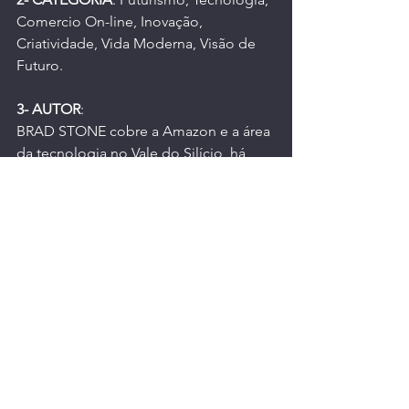
Comercio On-line, Inovação, 
Criatividade, Vida Moderna, Visão de 
Futuro.
3- AUTOR
:
BRAD STONE 
cobre a Amazon e a área 
da tecnologia no Vale do Silício, há 
quinze anos, para publicações como: 
Newsweek e The New York Times. Ele 
escreve para a Bloomberg 
Businessweek e mora em São 
Francisco.
4- EDITORA
: 
Intrínseca (1 abril 2014)
.
5- IDIOMA
: Português.
6- CAPA COMUM
: 481 páginas.