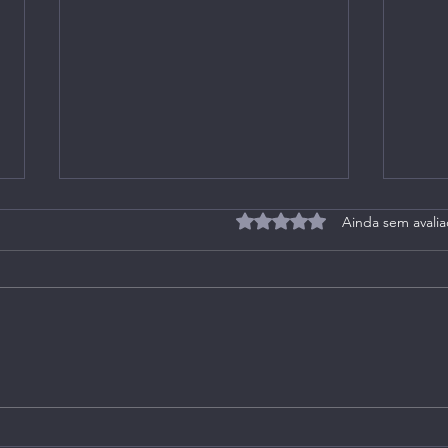
Avaliado com 0 de 5 estrel
Ainda sem avali
Criando Um Negócio Social
O Ba
Evol
Ajud