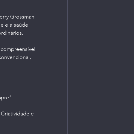
Terry Grossman 
de e a saúde 
rdinários. 
 compreensível 
convencional, 
mpre
".
Criatividade e 