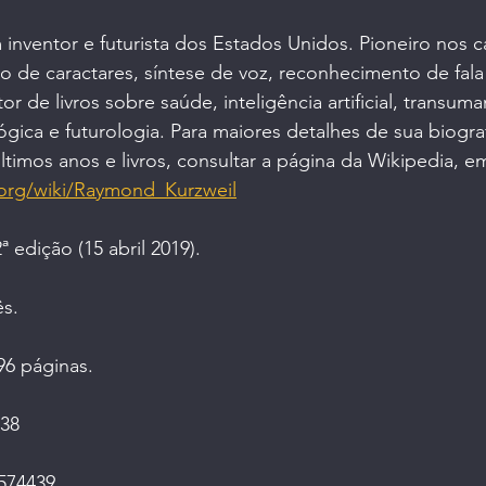
nventor e futurista dos Estados Unidos. Pioneiro nos 
 de caractares, síntese de voz, reconhecimento de fala
tor de livros sobre saúde, inteligência artificial, transum
ógica e futurologia. Para maiores detalhes de sua biograf
imos anos e livros, consultar a página da Wikipedia, e
a.org/wiki/Raymond_Kurzweil
ª edição (15 abril 2019)
.
ês.
496 páginas.
38
574439