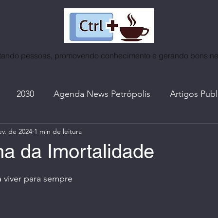
ando pessoas, promovendo conhecimento e gerando bons n
2030
Agenda News Petrópolis
Artigos Pub
ev. de 2024
1 min de leitura
as
Café | Coffee World
Certificados
Cidades
na da Imortalidade
e 5 estrelas.
ntrevistas
Espiritualidade
Eventos | Roda de Co
a viver para sempre
A. do Ctrl+Café
I. A. | Mundo Tech
Lives, no In