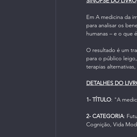
SINOPSE DO LIVRO
Em A medicina da imo
para analisar os ben
humanas – e o que é 
O resultado é um tr
para o público leigo
terapias alternativa
DETALHES DO LIV
1- TÍTULO
: "
A medici
2- CATEGORIA
: Fut
Cognição, Vida Mode