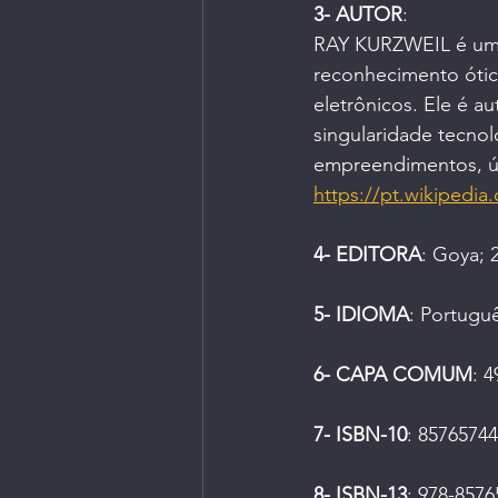
3- AUTOR
:
RAY KURZWEIL é um i
reconhecimento ótico
eletrônicos. Ele é au
singularidade tecnol
empreendimentos, últ
https://pt.wikipedi
4- EDITORA
: 
Goya; 2
5- IDIOMA
: Portugu
6- CAPA COMUM
: 
7- ISBN-10
: 
85765744
8- ISBN-13
: 
978-8576