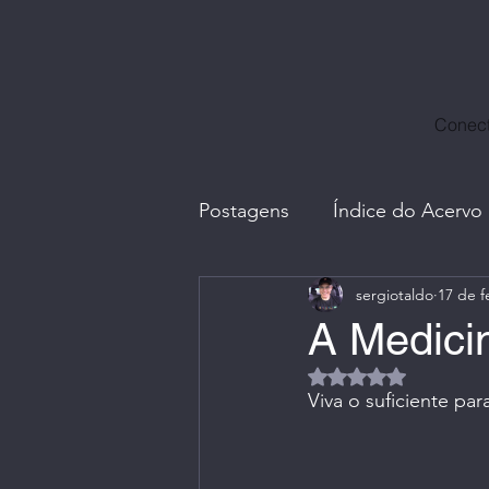
Conect
Postagens
Índice do Acervo
sergiotaldo
17 de f
Avatares, Capas e Caricatur
A Medici
Avaliado com NaN d
Divulgação Ctrl+Café
E
Viva o suficiente par
Fotos com Amigos
G.I.