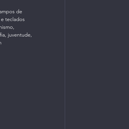
campos de 
 e teclados 
anismo, 
ia, juventude, 
m 