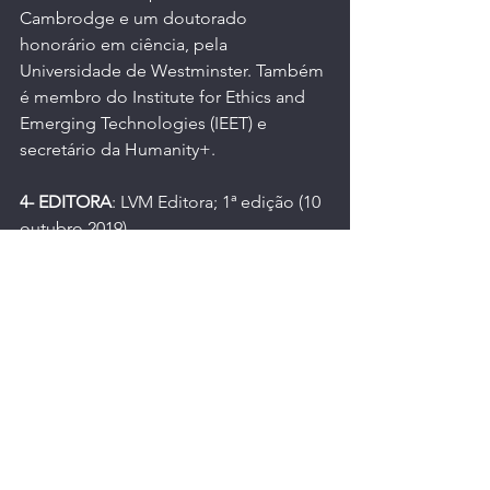
Cambrodge e um doutorado 
honorário em ciência, pela 
Universidade de Westminster. Também 
é membro do Institute for Ethics and 
Emerging Technologies (IEET) e 
secretário da Humanity+.
4- EDITORA
: LVM Editora; 1ª edição (10 
outubro 2019).
5- IDIOMA
: Português.
6- CAPA COMUM
: 408 páginas.
7- ISBN-10
: 8593751881
8- ISBN-13
: 978-8593751882