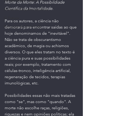
Longevidade | Saúde
Morte da Morte: A Possibildiade 
Científica da Imortalidade
. 
Mulheres Empreendedoras
O Futuro
Para os autores, a ciência não 
Parceiros do Ctrl+Café
demorará para encontrar saídas ao que 
hoje denominamos de "inevitável". 
Não se trata de obscurantismo 
acadêmico, de magia ou achismos 
diversos. O que eles tratam no texto é 
a ciência pura e suas possibilidades 
reais; por exemplo, tratamento com 
células-tronco, inteligência artificial, 
regeneração de tecidos, terapias 
imunológicas, etc.
Possibilidades essas não mais tratadas 
como "se", mas como "quando". A 
morte não escolhe raças, religiões, 
riquezas e nem opiniões políticas; ela 