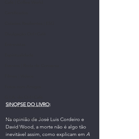
Café | Coffee World
Certificados
Cidades Resilientes | ESG
Divulgação Ctrl+Café
Entrevistas
Espiritualidade
Eventos | Roda de Conversa
Filmes | Vídeos
Fotos com Amigos
G.I.A. do Ctrl+Café
SINOPSE DO LIVRO
:
I. A. | Mundo Tech
Lives, no Instagram
Na opinião de José Luis Cordeiro e 
David Wood, a morte não é algo tão 
Livros | Revistas
inevitável assim, como explicam em 
A 