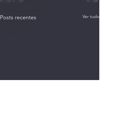
Longevidade | Saúde
Mulheres Empreendedoras
Ver tudo
Posts recentes
O Futuro
Parceiros do Ctrl+Café