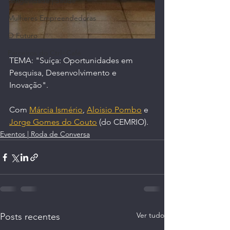
Longevidade | Saúde
Mulheres Empreendedoras
O Futuro
Parceiros do Ctrl+Café
TEMA: "Suíça: Oportunidades em 
Pesquisa, Desenvolvimento e 
Inovação".
Com 
Márcia Ismério
, 
Aloisio Pombo
 e 
Jorge Gomes do Couto
 (do CEMRIO).
Eventos | Roda de Conversa
Ver tudo
Posts recentes