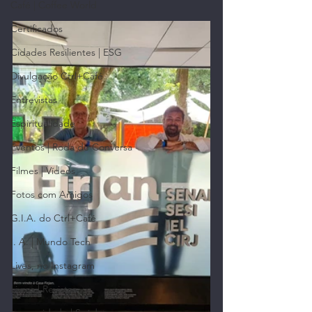
Café | Coffee World
Certificados
Cidades Resilientes | ESG
Divulgação Ctrl+Café
Entrevistas
Espiritualidade
Eventos | Roda de Conversa
Filmes | Vídeos
Fotos com Amigos
G.I.A. do Ctrl+Café
I. A. | Mundo Tech
Lives, no Instagram
Livros | Revistas