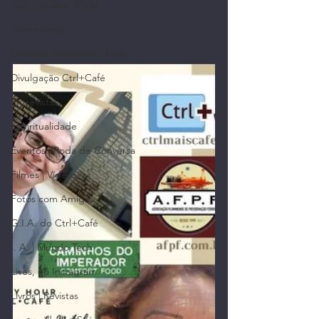
Café | Coffee World
Certificados
Cidades Resilientes | ESG
Divulgação Ctrl+Café
Entrevistas
Espiritualidade
Eventos | Roda de Conversa
Filmes | Vídeos
Fotos com Amigos
G.I.A. do Ctrl+Café
I. A. | Mundo Tech
Lives, no Instagram
Livros | Revistas