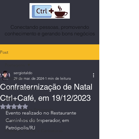
Conectando pessoas, promovendo
conhecimento e gerando bons negócios
Post
Postagens
sergiotaldo
Postagens
29 de mar. de 2024
1 min de leitura
Confraternização de Natal
Índice do Acervo
Ctrl+Café, em 19/12/2023
2030
Avaliado com NaN de 5 estrelas.
Agenda News Petrópolis
Evento realizado no Restaurante 
Artigos Publicados
Caminhos do Imperador, em 
Petrópolis/RJ
Avatares, Capas e Caricaturas