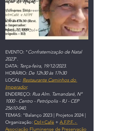
Longevidade | Saúde
Mulheres Empreendedoras
O Futuro
Parceiros do Ctrl+Café
EVENTO: "
Confraternização de Natal 
2023
".
DATA: 
Terça-feira, 19/12/2023
.
HORÁRIO: 
De 12h30 às 17h30
LOCAL: 
Restaurante Caminhos do 
Imperador
.
ENDEREÇO: 
Rua Alm. Tamandaré, Nº 
1000 - Centro - Petrópolis - RJ - CEP 
25610-040.
TEMAS: "Balanço 2023 | Projetos 2024 | 
Organização: 
Ctrl+Café
 + 
A.F.P.F. - 
Associação Fluminense de Preservação 