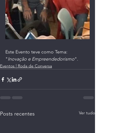
Longevidade | Saúde
Mulheres Empreendedoras
O Futuro
Parceiros do Ctrl+Café
Este Evento teve como Tema: 
"
Inovação e Empreendedorismo
".
Eventos | Roda de Conversa
Ver tudo
Posts recentes