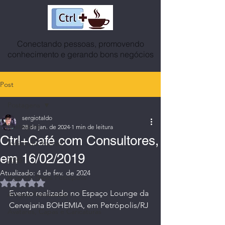
Conectando pessoas, promovendo
conhecimento e gerando bons negócios
Post
Postagens
sergiotaldo
Postagens
28 de jan. de 2024
1 min de leitura
Ctrl+Café com Consultores,
Índice do Acervo
em 16/02/2019
2030
Atualizado:
4 de fev. de 2024
Agenda News Petrópolis
Avaliado com NaN de 5 estrelas.
Evento realizado no Espaço Lounge da 
Artigos Publicados
Cervejaria BOHEMIA, em Petrópolis/RJ
Avatares, Capas e Caricaturas