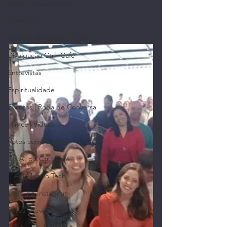
Café | Coffee World
Certificados
Cidades Resilientes | ESG
Divulgação Ctrl+Café
Entrevistas
Espiritualidade
Eventos | Roda de Conversa
Filmes | Vídeos
Fotos com Amigos
G.I.A. do Ctrl+Café
I. A. | Mundo Tech
Lives, no Instagram
Livros | Revistas