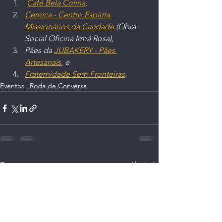
Café Bela Colina
,
Cemica - Centro Espírita 
Missionários da Caridade
 (Obra 
Social Oficina Irmã Rosa),
Pães da 
JUBAKERY - Pães 
Artesanais
, e
Fraternidade Sem Fronteiras
. 
Eventos | Roda de Conversa
Ver tudo
Posts recentes