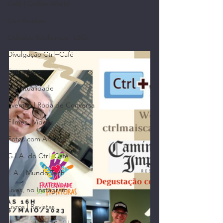
Café | Coffee World
Certificados
Cidades Resilientes | ESG
Divulgação Ctrl+Café
Entrevistas
Espiritualidade
Eventos | Roda de Conversa
Filmes | Vídeos
Fotos com Amigos
G.I.A. do Ctrl+Café
I. A. | Mundo Tech
Lives, no Instagram
Livros | Revistas