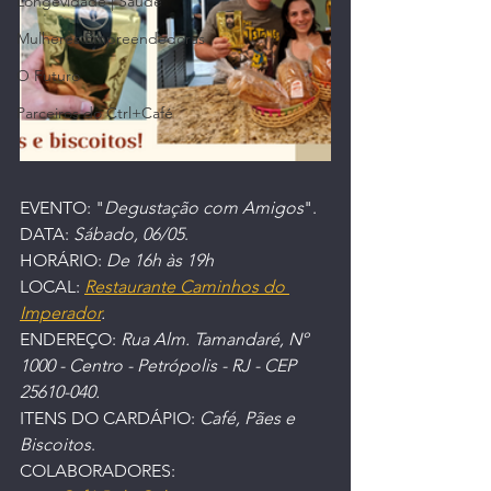
Longevidade | Saúde
Mulheres Empreendedoras
O Futuro
Parceiros do Ctrl+Café
EVENTO: "
Degustação com Amigos
".
DATA: 
Sábado, 06/05
.
HORÁRIO: 
De 16h às 19h
LOCAL: 
Restaurante Caminhos do 
Imperador
.
ENDEREÇO: 
Rua Alm. Tamandaré, Nº 
1000 - Centro - Petrópolis - RJ - CEP 
25610-040.
ITENS DO CARDÁPIO: 
Café, Pães e 
Biscoitos
.
COLABORADORES: