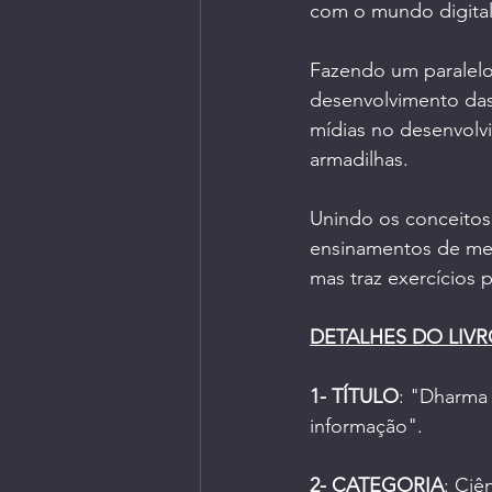
com o mundo digital
Fazendo um paralelo
desenvolvimento das
mídias no desenvolv
armadilhas. 
Unindo os conceito
ensinamentos de mest
mas traz exercícios p
DETALHES DO LIV
1- TÍTULO
: "Dharma 
informação".
2- CATEGORIA
: Ciê