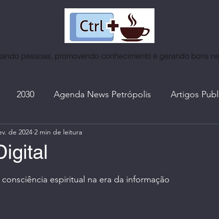
ando pessoas, promovendo conhecimento e gerando bons n
2030
Agenda News Petrópolis
Artigos Pub
ev. de 2024
2 min de leitura
as
Café | Coffee World
Certificados
Cidades
igital
e 5 estrelas.
ntrevistas
Espiritualidade
Eventos | Roda de Co
onsciência espiritual na era da informação
A. do Ctrl+Café
I. A. | Mundo Tech
Lives, no In