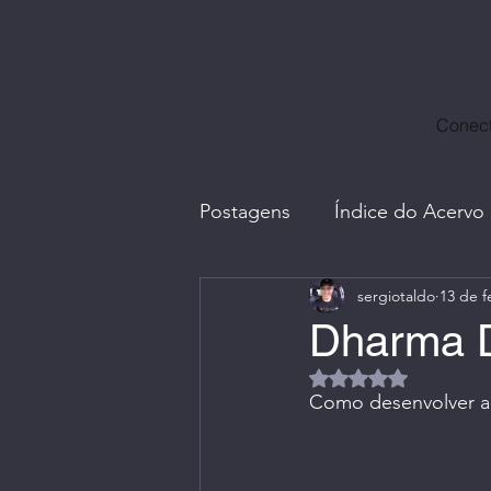
Conect
Postagens
Índice do Acervo
sergiotaldo
13 de f
Avatares, Capas e Caricatur
Dharma D
Avaliado com NaN d
Divulgação Ctrl+Café
E
Como desenvolver a c
Fotos com Amigos
G.I.