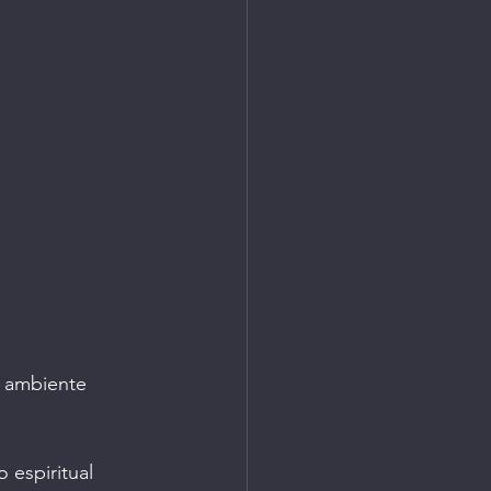
turo
o ambiente 
 espiritual 