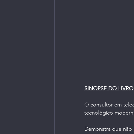
Livros | Revistas
Longevi
Parceiros do Ctrl+Café
SINOPSE DO LIVRO
O consultor em telec
tecnológico moderno
Demonstra que não ap