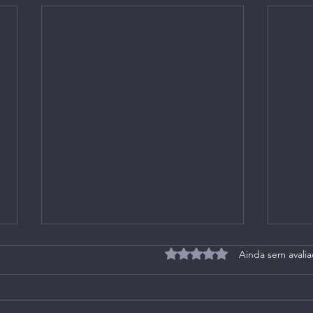
Avaliado com 0 de 5 estrel
Ainda sem avali