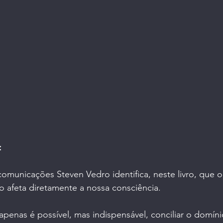
dade | Saúde
Mulheres Empreendedoras
O Fu
:
omunicações Steven Vedro identifica, neste livro, que 
 afeta diretamente a nossa consciência. 
enas é possível, mas indispensável, conciliar o domínio