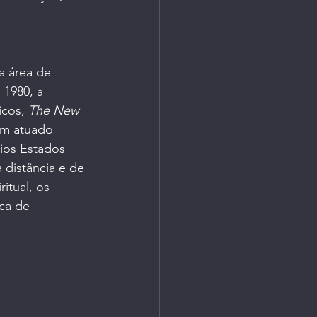
a área de 
1980, a 
cos, 
The New 
em atuado 
ios Estados 
distância e de 
itual, os 
ca de 