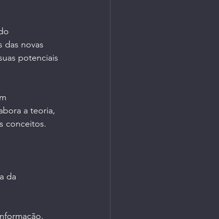
do 
s das novas 
uas potenciais 
om 
bora a teoria, 
us conceitos.
a da 
Informação, 