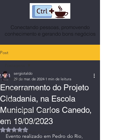
Conectando pessoas, promovendo
conhecimento e gerando bons negócios
Post
Postagens
sergiotaldo
Postagens
29 de mar. de 2024
1 min de leitura
Encerramento do Projeto
Índice do Acervo
Cidadania, na Escola
2030
Municipal Carlos Canedo,
Agenda News Petrópolis
em 19/09/2023
Artigos Publicados
Avaliado com NaN de 5 estrelas.
Avatares, Capas e Caricaturas
Evento realizado em Pedro do Rio, 