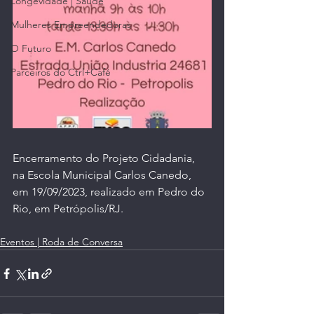
Longevidade | Saúde
Mulheres Empreendedoras
O Futuro
Parceiros do Ctrl+Café
Encerramento do Projeto Cidadania, 
na Escola Municipal Carlos Canedo, 
em 19/09/2023, realizado em Pedro do 
Rio, em Petrópolis/RJ.
Eventos | Roda de Conversa