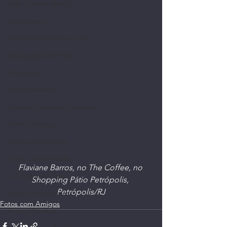
Café | Coffee World
Certificados
Cidades Resilientes | ESG
Divulgação Ctrl+Café
Entrevistas
Espiritualidade
Eventos | Roda de Conversa
Filmes | Vídeos
Fotos com Amigos
G.I.A. do Ctrl+Café
Flaviane Barros, no The Coffee, no 
I. A. | Mundo Tech
Shopping Pátio Petrópolis, 
Petrópolis/RJ
Lives, no Instagram
Fotos com Amigos
Livros | Revistas