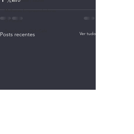
Longevidade | Saúde
Mulheres Empreendedoras
O Futuro
Parceiros do Ctrl+Café
Ver tudo
Posts recentes