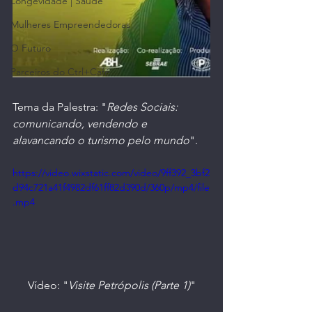
Longevidade | Saúde
Mulheres Empreendedoras
O Futuro
Parceiros do Ctrl+Café
Tema da Palestra: "
Redes Sociais: 
comunicando, vendendo e 
alavancando o turismo pelo mundo
".
https://video.wixstatic.com/video/9ff392_3bf2
d94c721a41f4982df61ff82d390d/360p/mp4/file
.mp4
Vídeo: "
Visite Petrópolis (Parte 1)
"