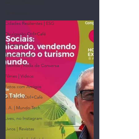
Café | Coffee World
Certificados
Cidades Resilientes | ESG
Divulgação Ctrl+Café
Entrevistas
Espiritualidade
Eventos | Roda de Conversa
Filmes | Vídeos
Fotos com Amigos
G.I.A. do Ctrl+Café
I. A. | Mundo Tech
Lives, no Instagram
Livros | Revistas