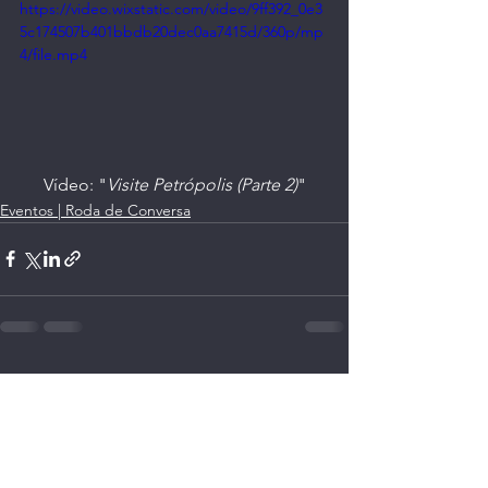
https://video.wixstatic.com/video/9ff392_0e3
5c174507b401bbdb20dec0aa7415d/360p/mp
4/file.mp4
Vídeo: "
Visite Petrópolis (Parte 2)
"
Eventos | Roda de Conversa
Ver tudo
Posts recentes