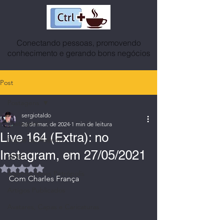
Conectando pessoas, promovendo
conhecimento e gerando bons negócios
Post
Postagens
sergiotaldo
Postagens
26 de mar. de 2024
1 min de leitura
Live 164 (Extra): no
Índice do Acervo
Instagram, em 27/05/2021
2030
Avaliado com NaN de 5 estrelas.
Agenda News Petrópolis
Com Charles França
Artigos Publicados
Avatares, Capas e Caricaturas