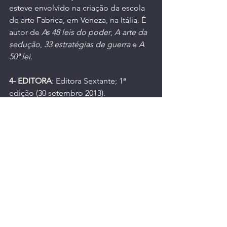
esteve envolvido na criação da escola 
de arte Fabrica, em Veneza, na Itália. É 
autor de 
As 48 leis do poder
, 
A arte da 
sedução
, 
33 estratégias de guerra
 e 
A 
50ª lei
.
4- EDITORA
: 
Editora Sextante; 1ª 
edição (30 setembro 2013)
.
5- IDIOMA
: Português.
6- CAPA COMUM
: 368 páginas.
7- ISBN-10
: 
8575429817
8- ISBN-13
: 
978-8575429815
9- DIMENSÕES
:  
22.6 x 15.8 x 2.4 cm