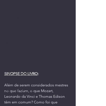
Café | Coffee World
Certificados
Cidades Resilientes | ESG
Divulgação Ctrl+Café
Entrevistas
Espiritualidade
Eventos | Roda de Conversa
Filmes | Vídeos
Fotos com Amigos
SINOPSE DO LIVRO
:
G.I.A. do Ctrl+Café
I. A. | Mundo Tech
Além de serem considerados mestres 
Lives, no Instagram
no que faziam, o que Mozart, 
Leonardo da Vinci e Thomas Edison 
Livros | Revistas
têm em comum? Como foi que 