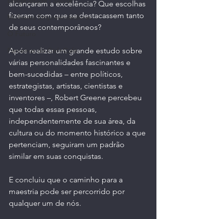
Longevidade | Saúde
alcançaram a excelência? Que escolhas 
fizeram com que se destacassem tanto 
Mulheres Empreendedoras
de seus contemporâneos?
O Futuro
Após realizar um grande estudo sobre 
Parceiros do Ctrl+Café
várias personalidades fascinantes e 
bem-sucedidas – entre políticos, 
estrategistas, artistas, cientistas e 
inventores –, Robert Greene percebeu 
que todas essas pessoas, 
independentemente de sua área, da 
cultura ou do momento histórico a que 
pertenciam, seguiram um padrão 
similar em suas conquistas. 
E concluiu que o caminho para a 
maestria pode ser percorrido por 
qualquer um de nós.