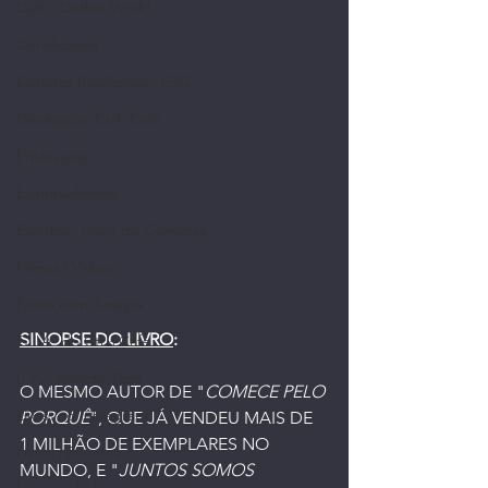
Café | Coffee World
Certificados
Cidades Resilientes | ESG
Divulgação Ctrl+Café
Entrevistas
Espiritualidade
Eventos | Roda de Conversa
Filmes | Vídeos
Fotos com Amigos
SINOPSE DO LIVRO
:
G.I.A. do Ctrl+Café
I. A. | Mundo Tech
O MESMO AUTOR DE "
COMECE PELO 
Lives, no Instagram
PORQUÊ
", QUE JÁ VENDEU MAIS DE 
1 MILHÃO DE EXEMPLARES NO 
Livros | Revistas
MUNDO, E "
JUNTOS SOMOS 