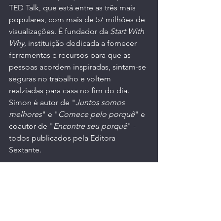
TED Talk, que está entre as três mais 
populares, com mais de 57 milhões de 
visualizações. É fundador da 
Start With 
Why
, instituição dedicada a fornecer 
ferramentas e recursos para que as 
pessoas acordem inspiradas, sintam-se 
seguras no trabalho e voltem 
realziadas para casa no fim do dia. 
Simon é autor de "
Juntos somos 
melhores
" e "
Comece pelo porquê
" e 
coautor de "
Encontre seu porquê
" - 
todos publicados pela Editora 
Sextante.
4- EDITORA
: 
Editora Sextante; 1ª 
edição (27 fevereiro 2020)
.
5- IDIOMA
: Português.