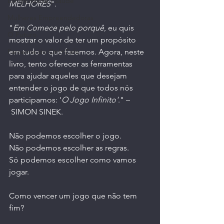
Longevidade | Saúde
MELHORES
".
Mulheres Empreendedoras
"
Em Comece pelo porquê
, eu quis 
O Futuro
mostrar o valor de ter um propósito 
em tudo o que fazemos. Agora, neste 
Parceiros do Ctrl+Café
livro, tento oferecer as ferramentas 
para ajudar aqueles que desejam 
entender o jogo de que todos nós 
participamos: '
O Jogo Infinito'
." –
 SIMON SINEK.
Não podemos escolher o jogo.
Não podemos escolher as regras.
Só podemos escolher como vamos 
jogar.
Como vencer um jogo que não tem 
fim? 