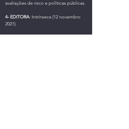
avaliações de risco e políticas públicas.
4- EDITORA
: 
Intrínseca (12 novembro 
2021)
.
5- IDIOMA
: Português.
6- CAPA COMUM
: 337 páginas.
7- ISBN-10
: 
---
8- ISBN-13
: 
---
9- DIMENSÕES
: 
---
10- AVALIAÇÕES DOS CLIENTES
: 4.5 
(de 5.0) (Ref.: 
Amazon.com.br Prime
).
Livros | Revistas