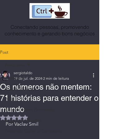
Conectando pessoas, promovendo
conhecimento e gerando bons negócios
Post
Postagens
sergiotaldo
Postagens
19 de jul. de 2024
2 min de leitura
Os números não mentem:
Índice do Acervo
71 histórias para entender o
2030
mundo
Agenda News Petrópolis
Avaliado com NaN de 5 estrelas.
Artigos Publicados
Por Vaclav Smil
Avatares, Capas e Caricaturas