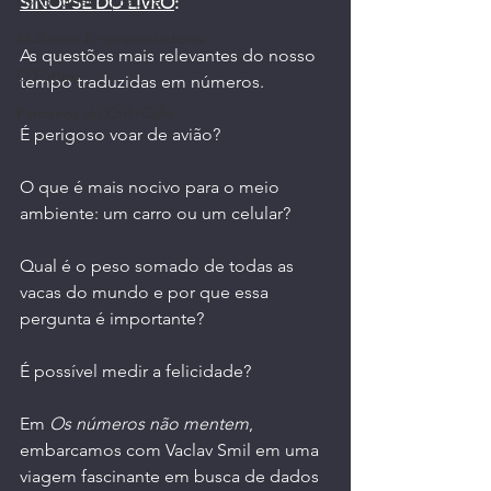
Longevidade | Saúde
SINOPSE DO LIVRO
:
Mulheres Empreendedoras
As questões mais relevantes do nosso 
O Futuro
tempo traduzidas em números.
Parceiros do Ctrl+Café
É perigoso voar de avião? 
O que é mais nocivo para o meio 
ambiente: um carro ou um celular? 
Qual é o peso somado de todas as 
vacas do mundo e por que essa 
pergunta é importante?
É possível medir a felicidade?
Em 
Os números não mentem
, 
embarcamos com Vaclav Smil em uma 
viagem fascinante em busca de dados 