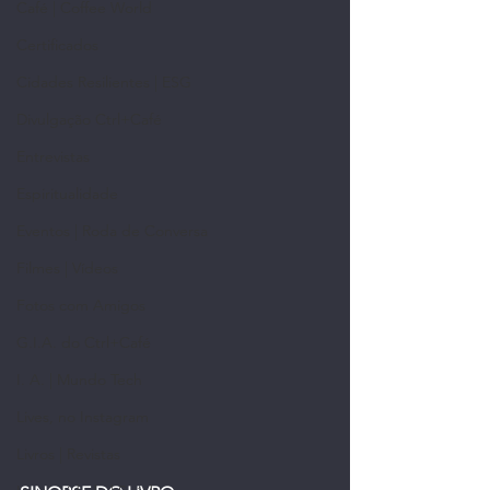
Café | Coffee World
Certificados
Cidades Resilientes | ESG
Divulgação Ctrl+Café
Entrevistas
Espiritualidade
Eventos | Roda de Conversa
Filmes | Vídeos
Fotos com Amigos
G.I.A. do Ctrl+Café
I. A. | Mundo Tech
Lives, no Instagram
Livros | Revistas