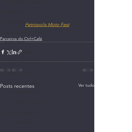
Café | Coffee World
Certificados
Cidades Resilientes | ESG
Petrópolis Moto Fest
Divulgação Ctrl+Café
Parceiros do Ctrl+Café
Entrevistas
Espiritualidade
Eventos | Roda de Conversa
Filmes | Vídeos
Fotos com Amigos
Ver tudo
Posts recentes
G.I.A. do Ctrl+Café
I. A. | Mundo Tech
Lives, no Instagram
Livros | Revistas