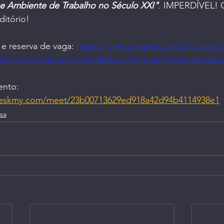
 Ambiente de Trabalho no Século XXI"
. IMPERDÍVEL! G
ditório!
 e reserva de vaga: 
https://www.sympla.com.br/rodada-
lestra-inovacao-empreendedorismo-e-ambiente-de-trab
ento: 
deskmy.com/meet/23b00713629ed918a42d94b4114938e1
sa