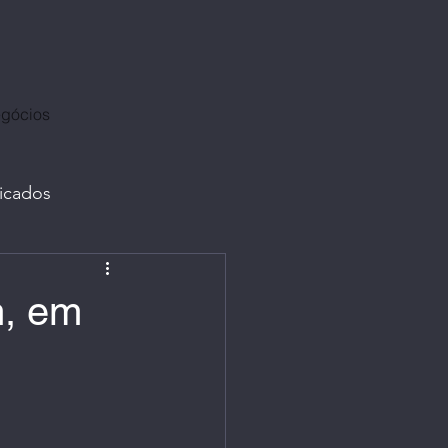
egócios
licados
 Resilientes | ESG
m, em
nversa
Filmes | Vídeos
stagram