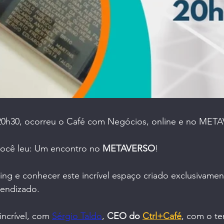
 20h30, ocorreu o Café com Negócios, online e no MET
ocê leu: Um encontro no 
METAVERSO
!
ng e conhecer este incrível espaço criado exclusivamen
rendizado.
incrível, com 
Sérgio Taldo
, 
CEO do 
Ctrl+Café
, com o t