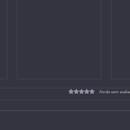
Avaliado com 0 de 5 estrel
Ainda sem avali