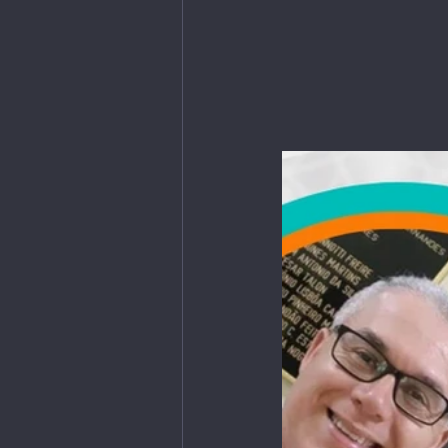
Livros | Revistas
Longevi
Parceiros do Ctrl+Café