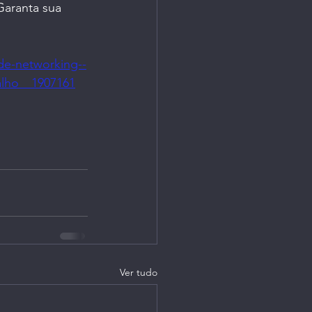
aranta sua 
de-networking--
alho__1907161
Ver tudo