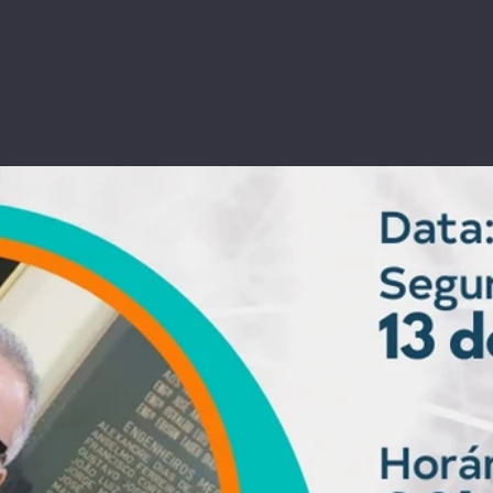
dade | Saúde
Mulheres Empreendedoras
O Fu