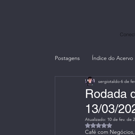
Conect
Postagens
Índice do Acervo
sergiotaldo
6 de fe
Avatares, Capas e Caricatur
Rodada d
13/03/20
Divulgação Ctrl+Café
E
Atualizado:
10 de fev. de 
Avaliado com NaN d
Fotos com Amigos
G.I.
Café com Negócios,