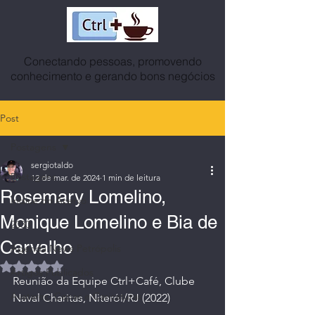
Conectando pessoas, promovendo
conhecimento e gerando bons negócios
Post
Postagens
sergiotaldo
Postagens
12 de mar. de 2024
1 min de leitura
Rosemary Lomelino,
Índice do Acervo
Monique Lomelino e Bia de
2030
Carvalho
Agenda News Petrópolis
Avaliado com NaN de 5 estrelas.
Artigos Publicados
Reunião da Equipe Ctrl+Café, Clube 
Avatares, Capas e Caricaturas
Naval Charitas, Niterói/RJ (2022)