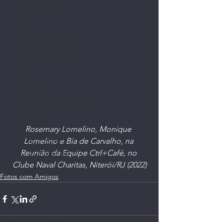
Café | Coffee World
Certificados
Cidades Resilientes | ESG
Divulgação Ctrl+Café
Entrevistas
Espiritualidade
Eventos | Roda de Conversa
Filmes | Vídeos
Rosemary Lomelino, Monique 
Fotos com Amigos
Lomelino e Bia de Carvalho, na 
Reunião da Equipe Ctrl+Café, no 
G.I.A. do Ctrl+Café
Clube Naval Charitas, Niterói/RJ (2022)
I. A. | Mundo Tech
Fotos com Amigos
Lives, no Instagram
Livros | Revistas