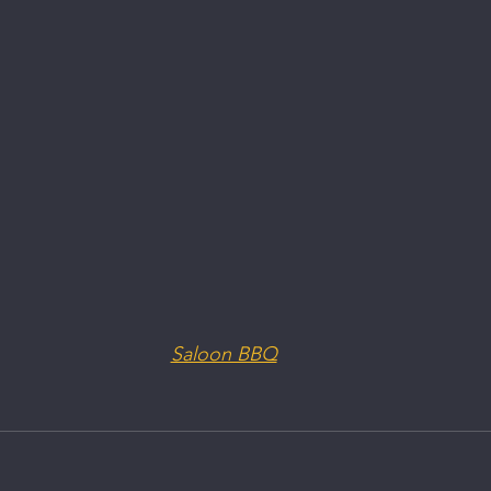
dade | Saúde
Mulheres Empreendedoras
O Fu
Saloon BBQ