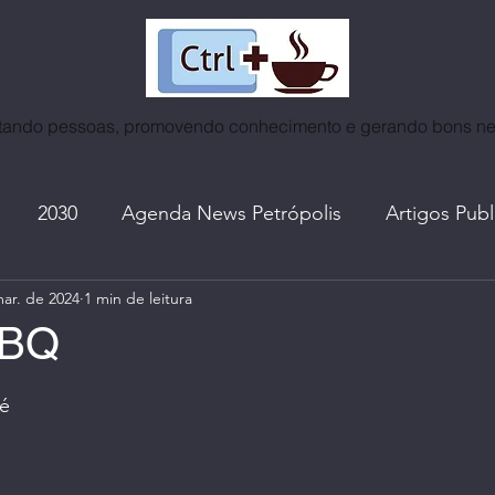
ando pessoas, promovendo conhecimento e gerando bons n
2030
Agenda News Petrópolis
Artigos Pub
ar. de 2024
1 min de leitura
as
Café | Coffee World
Certificados
Cidades
BBQ
e 5 estrelas.
ntrevistas
Espiritualidade
Eventos | Roda de Co
fé
A. do Ctrl+Café
I. A. | Mundo Tech
Lives, no In