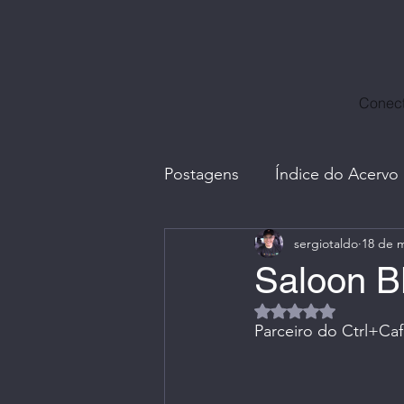
Conect
Postagens
Índice do Acervo
sergiotaldo
18 de m
Avatares, Capas e Caricatur
Saloon 
Avaliado com NaN d
Divulgação Ctrl+Café
E
Parceiro do Ctrl+Ca
Fotos com Amigos
G.I.