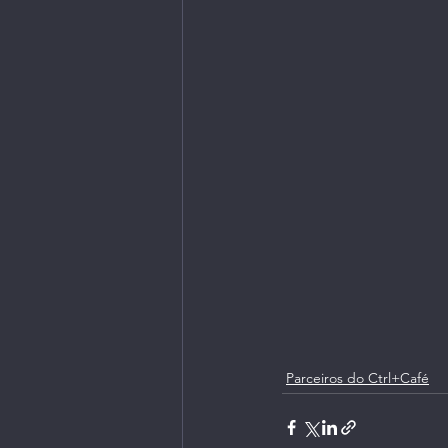
Livros | Revistas
Longevi
Parceiros do Ctrl+Café
Parceiros do Ctrl+Café