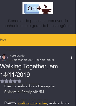
Conectando pessoas, promovendo
conhecimento e gerando bons negócios
Post
Postagens
sergiotaldo
Postagens
13 de mar. de 2024
1 min de leitura
Walking Together, em
Índice do Acervo
14/11/2019
2030
Avaliado com NaN de 5 estrelas.
Agenda News Petrópolis
Evento realizado na Cervejaria 
Artigos Publicados
Bohemia, Petrópolis/RJ
Avatares, Capas e Caricaturas
Evento
: 
Walking Together
, realizado na 