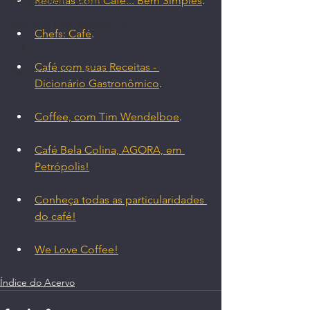
Receitas com Café... Bem Simples
.
Longevidade | Saúde
Mulheres Empreendedoras
Chefs: Café
.
O Futuro
Café com suas Receitas - 
Parceiros do Ctrl+Café
Dicionário Gastronômico
.
Coffee, com Tim Wendelboe
.
Café Bela Colina, AGORA, em 
Petrópolis!
Conheça todas as particularidades 
do café!
We Love Coffee!
Índice do Acervo