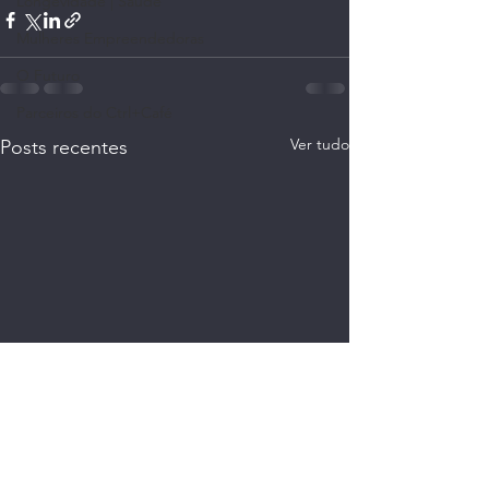
Longevidade | Saúde
Mulheres Empreendedoras
O Futuro
Parceiros do Ctrl+Café
Ver tudo
Posts recentes