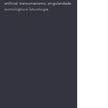
Longevidade | Saúde
artificial, transumanismo, singularidade 
Mulheres Empreendedoras
tecnológica e futurologia.
O Futuro
Parceiros do Ctrl+Café