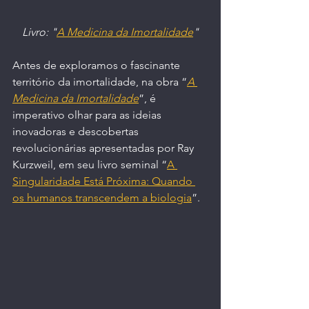
Livro: "
A Medicina da Imortalidade
"
Antes de exploramos o fascinante 
território da imortalidade, na obra “
A 
Medicina da Imortalidade
”, é 
imperativo olhar para as ideias 
inovadoras e descobertas 
revolucionárias apresentadas por Ray 
Kurzweil, em seu livro seminal “
A 
Singularidade Está Próxima: Quando 
os humanos transcendem a biologia
”.