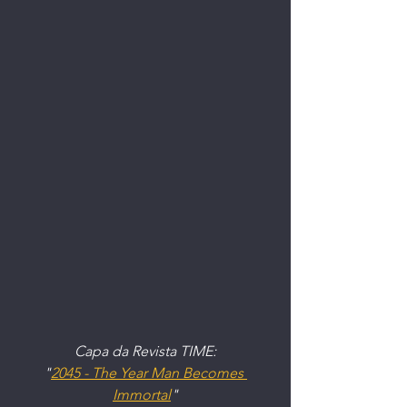
Capa da Revista TIME:
"
2045 - The Year Man Becomes 
Immortal
"