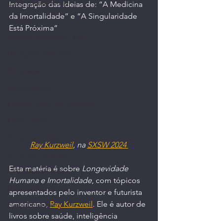
Café | Coffee World
Integração das Ideias de: “A Medicina 
da Imortalidade” e “A Singularidade 
Certificados
Está Próxima”
Cidades Resilientes | ESG
Divulgação Ctrl+Café
Entrevistas
Espiritualidade
Eventos | Roda de Conversa
Filmes | Vídeos
Fotos com Amigos
Ray Kurzweil
, na 
SXSW 2024
G.I.A. do Ctrl+Café
Esta matéria é sobre 
Longevidade 
I. A. | Mundo Tech
Humana e Imortalidade
, com tópicos 
Lives, no Instagram
apresentados pelo inventor e futurista 
americano, 
Ray Kurzweil
. Ele é autor de 
Livros | Revistas
livros sobre saúde, inteligência 