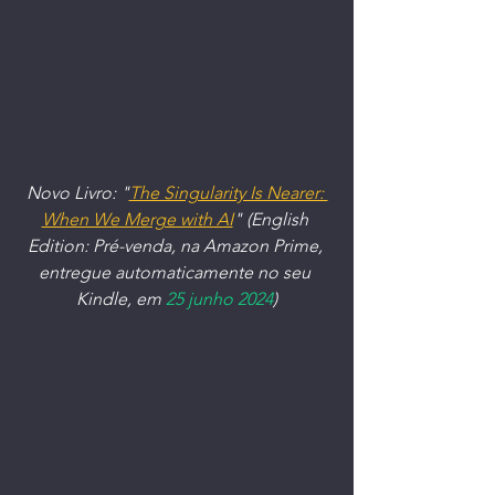
Novo Livro: "
The Singularity Is Nearer: 
When We Merge with AI
" (English 
Edition: Pré-venda, na Amazon Prime, 
entregue automaticamente no seu 
Kindle, em 
25 junho 2024
)