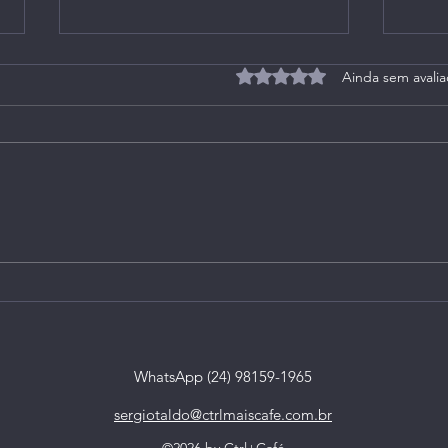
Avaliado com 0 de 5 estrel
Ainda sem avali
Live 164 (Extra): no
Live 
Instagram, em 27/05/2021
Inst
WhatsApp (24) 98159-1965
sergiotaldo@ctrlmaiscafe.com.br