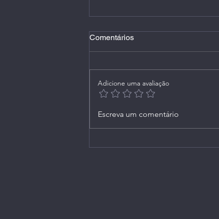
Comentários
Adicione uma avaliação
Live 165 (Extra): no
Escreva um comentário
Instagram, em 31/05/2021