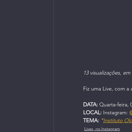
Livros | Revistas
Longevi
Parceiros do Ctrl+Café
13 visualizações, em
Fiz uma Live, com a 
DATA:
 Quarta-feira,
LOCAL:
 Instagram: 
@
TEMA:
"
Instituto O
Lives, no Instagram