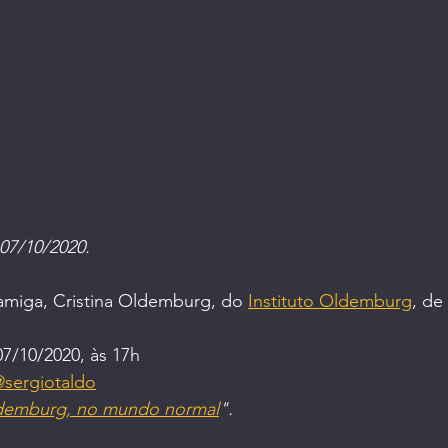
dade | Saúde
Mulheres Empreendedoras
O Fu
 07/10/2020.
amiga, Cristina Oldemburg, do 
Instituto Oldemburg
, de
 07/10/2020, às 17h
sergiotaldo
ldemburg, no mundo normal
".