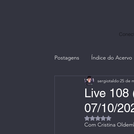
Conect
Postagens
Índice do Acervo
sergiotaldo
25 de m
Avatares, Capas e Caricatur
Live 108 
07/10/20
Divulgação Ctrl+Café
E
Avaliado com NaN d
Com Cristina Oldem
Fotos com Amigos
G.I.