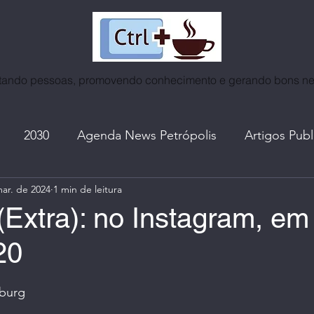
ando pessoas, promovendo conhecimento e gerando bons n
2030
Agenda News Petrópolis
Artigos Pub
ar. de 2024
1 min de leitura
as
Café | Coffee World
Certificados
Cidades
(Extra): no Instagram, em
20
ntrevistas
Espiritualidade
Eventos | Roda de Co
e 5 estrelas.
burg
A. do Ctrl+Café
I. A. | Mundo Tech
Lives, no In