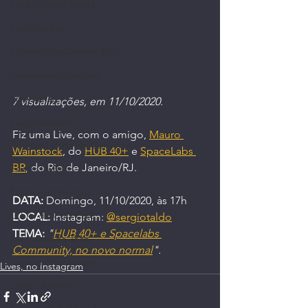
Café | Coffee World
Certificados
Cidades Resilientes | ESG
Divulgação Ctrl+Café
Entrevistas
7 visualizações, em 11/10/2020.
Espiritualidade
Fiz uma Live, com o amigo, 
Mauro 
Eventos | Roda de Conversa
Wainstock
, do 
HUB 40+
 e 
SpaceLabs 
BR
, do Rio de Janeiro/RJ.
Filmes | Vídeos
Fotos com Amigos
DATA:
 Domingo, 11/10/2020, às 17h
G.I.A. do Ctrl+Café
LOCAL:
 Instagram: 
@sergiotaldo
TEMA:
"
HUB 40+ e Spacelabs 
I. A. | Mundo Tech
Community, no novo normal
".
Lives, no Instagram
Lives, no Instagram
Livros | Revistas