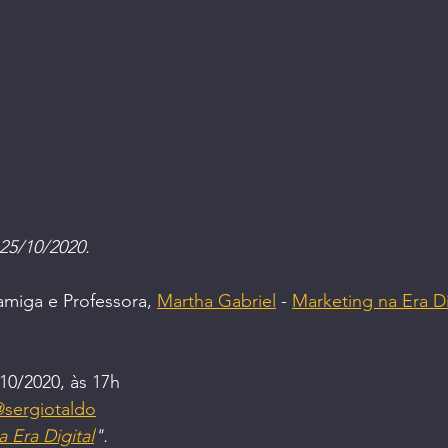
dade | Saúde
Mulheres Empreendedoras
O Fu
 25/10/2020.
amiga e Professora, 
Martha Gabriel
 - 
Marketing na Era Di
10/2020, às 17h
sergiotaldo
 Era Digital
".