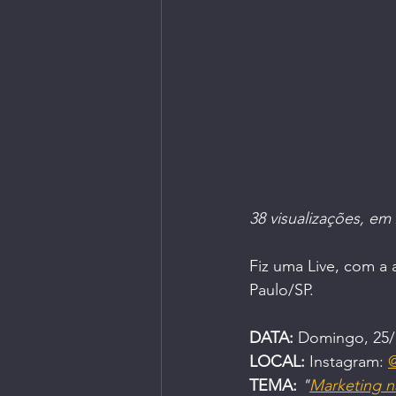
Livros | Revistas
Longevi
Parceiros do Ctrl+Café
38 visualizações, em
Fiz uma Live, com a 
Paulo/SP.
DATA:
 Domingo, 25/
LOCAL:
 Instagram: 
@
TEMA:
"
Marketing na