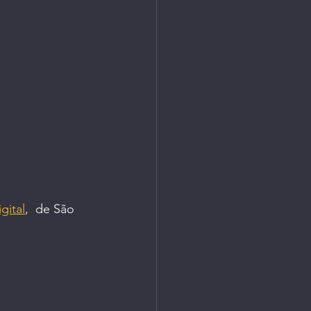
turo
gital
,  de São 