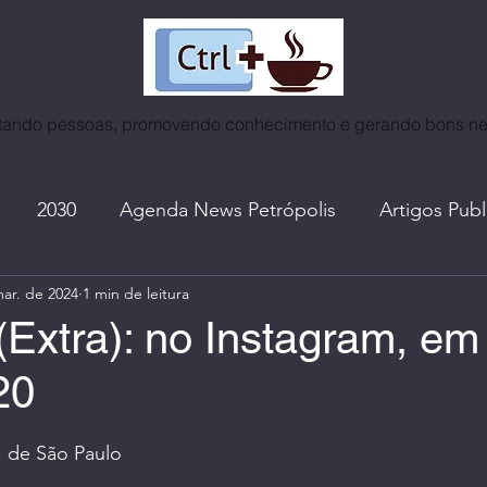
ando pessoas, promovendo conhecimento e gerando bons n
2030
Agenda News Petrópolis
Artigos Pub
ar. de 2024
1 min de leitura
as
Café | Coffee World
Certificados
Cidades
(Extra): no Instagram, em
20
ntrevistas
Espiritualidade
Eventos | Roda de Co
e 5 estrelas.
 de São Paulo
A. do Ctrl+Café
I. A. | Mundo Tech
Lives, no In