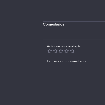
Comentários
Adicione uma avaliação
Live 165 (Extra): no
Escreva um comentário
Instagram, em 31/05/2021