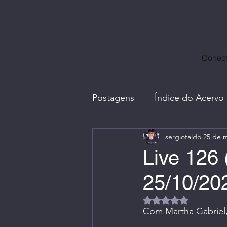
Conect
Postagens
Índice do Acervo
sergiotaldo
25 de m
Avatares, Capas e Caricatur
Live 126 
25/10/20
Divulgação Ctrl+Café
E
Avaliado com NaN d
Com Martha Gabriel,
Fotos com Amigos
G.I.