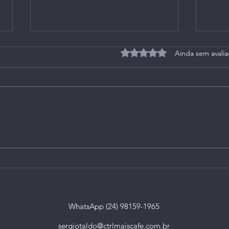
Avaliado com 0 de 5 estrel
Ainda sem avali
Live 164 (Extra): no
Live 
Instagram, em 27/05/2021
Inst
WhatsApp (24) 98159-1965
sergiotaldo@ctrlmaiscafe.com.br