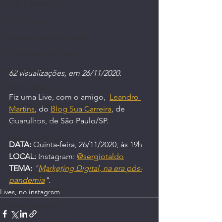
Café | Coffee World
Certificados
Cidades Resilientes | ESG
Divulgação Ctrl+Café
Entrevistas
62 visualizações, em 26/11/2020.
Espiritualidade
Fiz uma Live, com o amigo,  
Leandro 
Eventos | Roda de Conversa
Martins
, do 
Blog Sua Carreira
, de 
Guarulhos, de São Paulo/SP.
Filmes | Vídeos
Fotos com Amigos
DATA:
 Quinta-feira, 26/11/2020, às 19h
G.I.A. do Ctrl+Café
LOCAL:
 Instagram: 
@sergiotaldo
TEMA:
"
Marketing Digital, na era pós-
I. A. | Mundo Tech
pandemia
".
Lives, no Instagram
Lives, no Instagram
Livros | Revistas