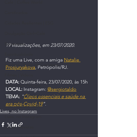
Café | Coffee World
Certificados
Cidades Resilientes | ESG
Divulgação Ctrl+Café
Entrevistas
19 visualizações, em 23/07/2020.
Espiritualidade
Fiz uma Live, com a amiga 
Natalie 
Eventos | Roda de Conversa
Prosjuryakova
, Petrópolis/RJ.
Filmes | Vídeos
DATA:
 Quinta-feira, 23/07/2020, às 15h
Fotos com Amigos
LOCAL:
 Instagram: 
@sergiotaldo
G.I.A. do Ctrl+Café
TEMA:
"
Óleos essenciais e saúde na 
era pós-Covid-19
".
I. A. | Mundo Tech
Lives, no Instagram
Lives, no Instagram
Livros | Revistas