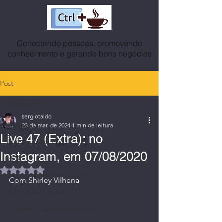
Conectando pessoas, promovendo
conhecimento e gerando bons negócios
Post
Postagens
sergiotaldo
Postagens
23 de mar. de 2024
1 min de leitura
Live 47 (Extra): no
Índice do Acervo
Instagram, em 07/08/2020
2030
Avaliado com NaN de 5 estrelas.
Agenda News Petrópolis
Com Shirley Vilhena
Artigos Publicados
Avatares, Capas e Caricaturas