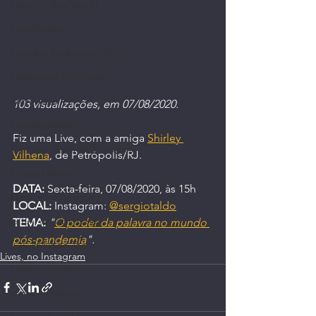
Café | Coffee World
Certificados
Cidades Resilientes | ESG
Divulgação Ctrl+Café
Entrevistas
103 visualizações, em 07/08/2020.
Espiritualidade
Fiz uma Live, com a amiga 
Shirley 
Eventos | Roda de Conversa
Vilhena
, de Petrópolis/RJ.
Filmes | Vídeos
DATA:
 Sexta-feira, 07/08/2020, às 15h
Fotos com Amigos
LOCAL:
 Instagram: 
@sergiotaldo
G.I.A. do Ctrl+Café
TEMA:
"
O poder da palavra no mundo 
pós-pandemia
".
I. A. | Mundo Tech
Lives, no Instagram
Lives, no Instagram
Livros | Revistas