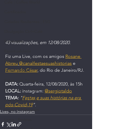
Café | Coffee World
Certificados
Cidades Resilientes | ESG
Divulgação Ctrl+Café
Entrevistas
43 visualizações, em 12/08/2020.
Espiritualidade
Fiz uma Live, com os amigos 
Rosane 
Eventos | Roda de Conversa
Abreu
@canalfestaesuashistorias
 e 
Fernando César
, do Rio de Janeiro/RJ.
Filmes | Vídeos
Fotos com Amigos
DATA:
 Quarta-feira, 12/08/2020, às 15h
G.I.A. do Ctrl+Café
LOCAL:
 Instagram: 
@sergiotaldo
TEMA:
"
Festas e suas histórias na era 
I. A. | Mundo Tech
pós-Covid-19
".
Lives, no Instagram
Lives, no Instagram
Livros | Revistas