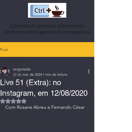
Conectando pessoas, promovendo
conhecimento e gerando bons negócios
Post
Postagens
sergiotaldo
Postagens
23 de mar. de 2024
1 min de leitura
Live 51 (Extra): no
Índice do Acervo
Instagram, em 12/08/2020
2030
Avaliado com NaN de 5 estrelas.
Agenda News Petrópolis
Com Rosane Abreu e Fernando César
Artigos Publicados
Avatares, Capas e Caricaturas