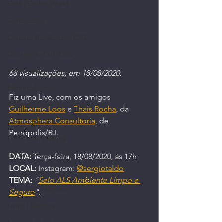
Café | Coffee World
Certificados
Cidades Resilientes | ESG
Divulgação Ctrl+Café
Entrevistas
68 visualizações, em 18/08/2020.
Espiritualidade
Fiz uma Live, com os amigos 
Eventos | Roda de Conversa
Guilherme Loos
 e 
Thaís Rocha
, da 
Atmosphera Consultoria
, de 
Filmes | Vídeos
Petrópolis/RJ.
Fotos com Amigos
G.I.A. do Ctrl+Café
DATA:
 Terça-feira, 18/08/2020, às 17h
LOCAL:
 Instagram: 
@sergiotaldo
I. A. | Mundo Tech
TEMA:
"
Selo ALS Ambiente Limpo e 
Lives, no Instagram
Seguro
".
Livros | Revistas