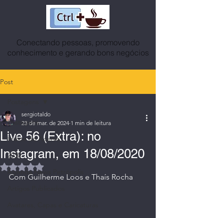
Conectando pessoas, promovendo
conhecimento e gerando bons negócios
Post
Postagens
sergiotaldo
Postagens
23 de mar. de 2024
1 min de leitura
Live 56 (Extra): no
Índice do Acervo
Instagram, em 18/08/2020
2030
Avaliado com NaN de 5 estrelas.
Agenda News Petrópolis
Com Guilherme Loos e Thaís Rocha
Artigos Publicados
Avatares, Capas e Caricaturas