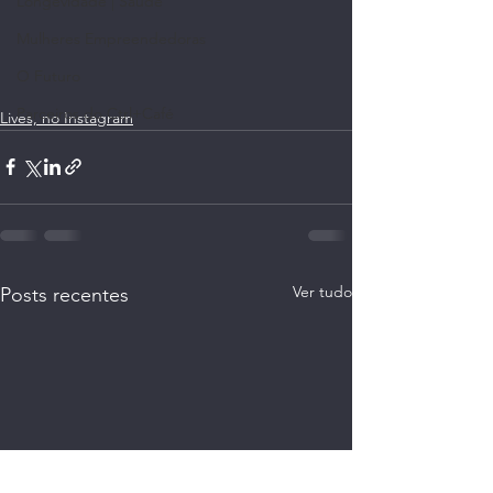
Longevidade | Saúde
Mulheres Empreendedoras
O Futuro
Parceiros do Ctrl+Café
Lives, no Instagram
Ver tudo
Posts recentes