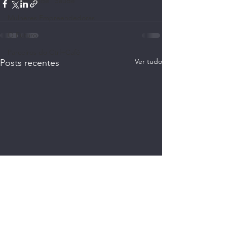
Longevidade | Saúde
Mulheres Empreendedoras
O Futuro
Parceiros do Ctrl+Café
Ver tudo
Posts recentes