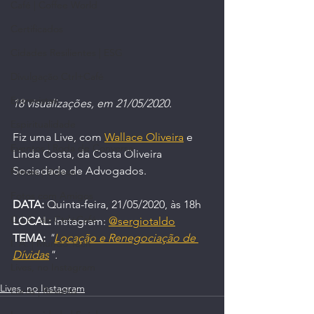
Café | Coffee World
Certificados
Cidades Resilientes | ESG
Divulgação Ctrl+Café
Entrevistas
18 visualizações, em 21/05/2020.
Espiritualidade
Fiz uma Live, com 
Wallace Oliveira
 e 
Eventos | Roda de Conversa
Linda Costa, da Costa Oliveira 
Sociedade de Advogados.
Filmes | Vídeos
Fotos com Amigos
DATA:
 Quinta-feira, 21/05/2020, às 18h
G.I.A. do Ctrl+Café
LOCAL:
 Instagram: 
@sergiotaldo
TEMA:
"
Locação e Renegociação de 
I. A. | Mundo Tech
Dívidas
".
Lives, no Instagram
Lives, no Instagram
Livros | Revistas