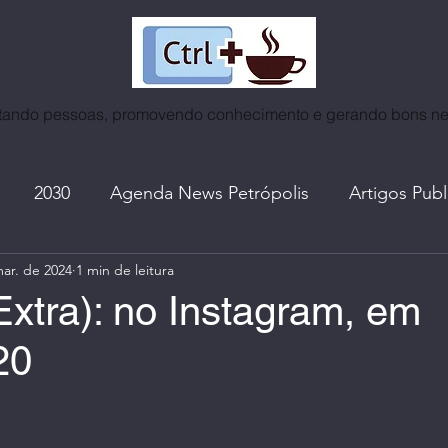
ando pessoas, promovendo conhecimento e gerando bons n
2030
Agenda News Petrópolis
Artigos Pub
ar. de 2024
1 min de leitura
as
Café | Coffee World
Certificados
Cidades
Extra): no Instagram, em
20
ntrevistas
Espiritualidade
Eventos | Roda de Co
e 5 estrelas.
A. do Ctrl+Café
I. A. | Mundo Tech
Lives, no In