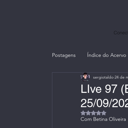
Conect
Postagens
Índice do Acervo
sergiotaldo
24 de m
Avatares, Capas e Caricatur
LIve 97 (
25/09/20
Divulgação Ctrl+Café
E
Avaliado com NaN d
Com Betina Oliveira
Fotos com Amigos
G.I.