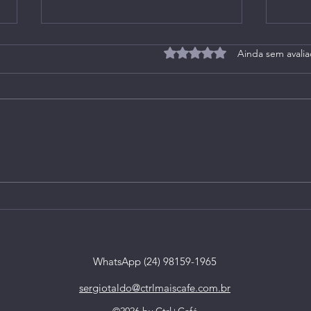
Avaliado com 0 de 5 estrel
Ainda sem avali
Live 164 (Extra): no
Live 
Instagram, em 27/05/2021
Inst
WhatsApp (24) 98159-1965
sergiotaldo@ctrlmaiscafe.com.br