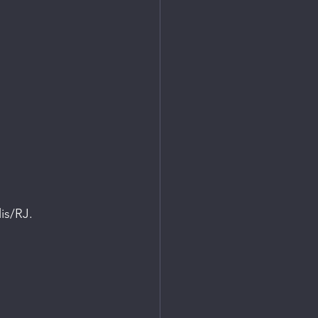
turo
lis/RJ.