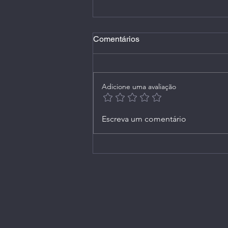
Comentários
Adicione uma avaliação
Live 165 (Extra): no
Escreva um comentário
Instagram, em 31/05/2021