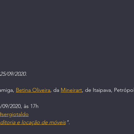
dade | Saúde
Mulheres Empreendedoras
O Fu
 25/09/2020.
amiga, 
Betina Oliveira
, da 
Mineirart
, de Itaipava, Petrópo
5/09/2020, às 17h
sergiotaldo
ditoria e locação de móveis
".