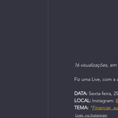
Livros | Revistas
Longevi
Parceiros do Ctrl+Café
16 visualizações, em
Fiz uma Live, com a 
DATA:
 Sexta-feira, 2
LOCAL:
 Instagram: 
@
TEMA:
"
Finanças, au
Lives, no Instagram